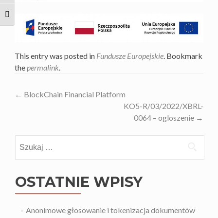
TOGGLE FONT SIZE
This entry was posted in
Fundusze Europejskie
. Bookmark
the
permalink
.
Nawigacja
←
BlockChain Financial Platform
KO5-R/03/2022/XBRL-
wpisów
0064 – ogloszenie
→
Szukaj:
OSTATNIE WPISY
Anonimowe głosowanie i tokenizacja dokumentów