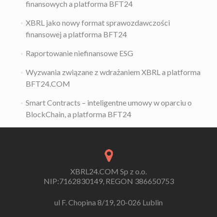
finansowych a platforma BFT24
XBRL jako nowy format sprawozdawczości
finansowej a platforma BFT24
Raportowanie niefinansowe ESG
Wyzwania związane z wdrażaniem XBRL a platforma
BFT24.COM
Smart Contracts – inteligentne umowy w oparciu o
BlockChain, a platforma BFT24
XBRL24.COM Sp z o.o.
NIP:7162830149, REGON 386650753
ul F. Chopina 8/19, 20-026 Lublin