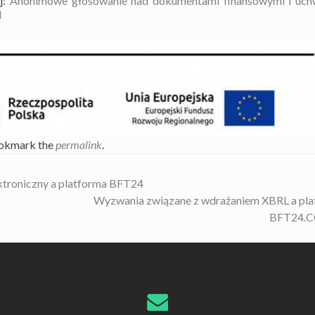
j:
Anonimowe głosowanie nad dokumentami finansowymi i uch
M
ookmark the
permalink
.
ktroniczny a platforma BFT24
Wyzwania związane z wdrażaniem XBRL a pla
BFT24.