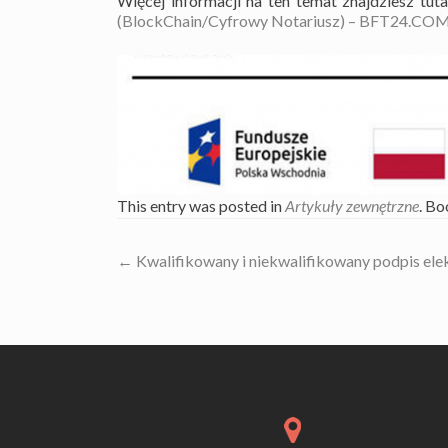
Więcej informacji na ten temat znajdziesz tuta
(BlockChain/Cyfrowy Notariusz) – BFT24.CO
This entry was posted in
Artykuły zewnętrzne
. B
Nawigacja
←
Kwalifikowany i niekwalifikowany podpis ele
wpisów