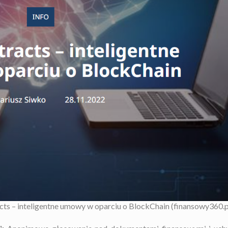
cts – inteligentne umowy w oparciu o BlockChain (finansowy360.p