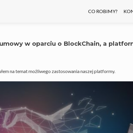
CO ROBIMY?
KO
e umowy w oparciu o BlockChain, a platfo
łem na temat możliwego zastosowania naszej platformy.