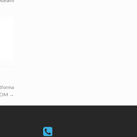
wałami
tforma
COM
→