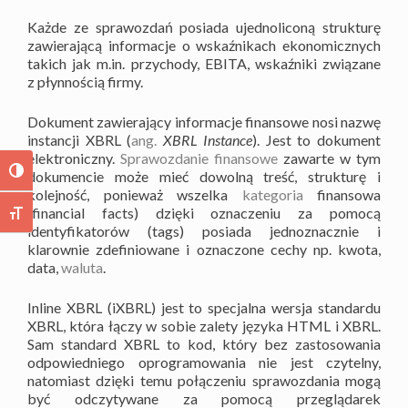
Każde ze sprawozdań posiada ujednoliconą strukturę
zawierającą informacje o wskaźnikach ekonomicznych
takich jak m.in. przychody, EBITA, wskaźniki związane
z płynnością firmy.
Dokument zawierający informacje finansowe nosi nazwę
instancji XBRL (
ang.
XBRL Instance
). Jest to dokument
elektroniczny.
Sprawozdanie finansowe
zawarte w tym
TOGGLE HIGH CONTRAST
dokumencie może mieć dowolną treść, strukturę i
kolejność, ponieważ wszelka
kategoria
finansowa
(financial facts) dzięki oznaczeniu za pomocą
TOGGLE FONT SIZE
identyfikatorów (tags) posiada jednoznacznie i
klarownie zdefiniowane i oznaczone cechy np. kwota,
data,
waluta
.
Inline XBRL (iXBRL) jest to specjalna wersja standardu
XBRL, która łączy w sobie zalety języka HTML i XBRL.
Sam standard XBRL to kod, który bez zastosowania
odpowiedniego oprogramowania nie jest czytelny,
natomiast dzięki temu połączeniu sprawozdania mogą
być odczytywane za pomocą przeglądarek