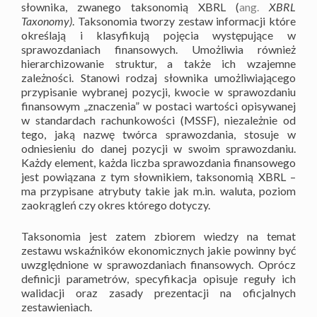
słownika, zwanego taksonomią XBRL (
ang.
XBRL
Taxonomy)
. Taksonomia tworzy zestaw informacji które
określają i klasyfikują pojęcia występujące w
sprawozdaniach finansowych. Umożliwia również
hierarchizowanie struktur, a także ich wzajemne
zależności. Stanowi rodzaj słownika umożliwiającego
przypisanie wybranej pozycji, kwocie w sprawozdaniu
finansowym „znaczenia” w postaci wartości opisywanej
w standardach rachunkowości (MSSF), niezależnie od
tego, jaką nazwę twórca sprawozdania, stosuje w
odniesieniu do danej pozycji w swoim sprawozdaniu.
Każdy element, każda liczba sprawozdania finansowego
jest powiązana z tym słownikiem, taksonomią XBRL –
ma przypisane atrybuty takie jak m.in. waluta, poziom
zaokrągleń czy okres którego dotyczy.
Taksonomia jest zatem zbiorem wiedzy na temat
zestawu wskaźników ekonomicznych jakie powinny być
uwzględnione w sprawozdaniach finansowych. Oprócz
definicji parametrów, specyfikacja opisuje reguły ich
walidacji oraz zasady prezentacji na oficjalnych
zestawieniach.