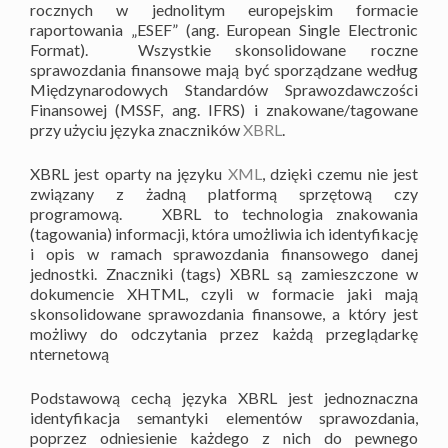
rocznych w jednolitym europejskim formacie
raportowania „ESEF” (ang. European Single Electronic
Format). Wszystkie skonsolidowane roczne
sprawozdania finansowe mają być sporządzane według
Międzynarodowych Standardów Sprawozdawczości
Finansowej (MSSF, ang. IFRS) i znakowane/tagowane
przy użyciu języka znaczników
XBRL
.
XBRL jest oparty na języku
XML
, dzięki czemu nie jest
związany z żadną platformą sprzętową czy
programową. XBRL to technologia znakowania
(tagowania) informacji, która umożliwia ich identyfikację
i opis w ramach sprawozdania finansowego danej
jednostki. Znaczniki (tags) XBRL są zamieszczone w
dokumencie XHTML, czyli w formacie jaki mają
skonsolidowane sprawozdania finansowe, a który jest
możliwy do odczytania przez każdą przeglądarkę
nternetową
Podstawową cechą języka XBRL jest jednoznaczna
identyfikacja semantyki elementów sprawozdania,
poprzez odniesienie każdego z nich do pewnego