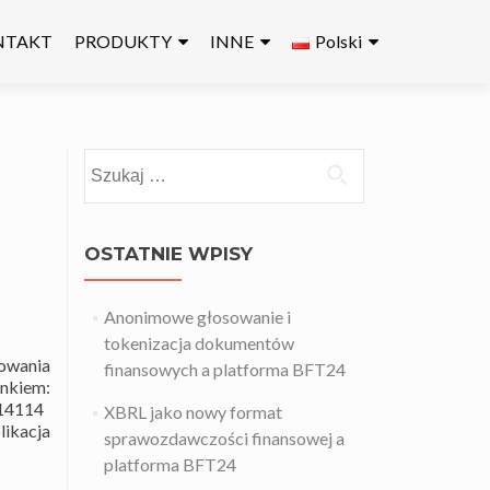
NTAKT
PRODUKTY
INNE
Polski
Szukaj:
OSTATNIE WPISY
Anonimowe głosowanie i
tokenizacja dokumentów
sowania
finansowych a platforma BFT24
iem:
,14114
XBRL jako nowy format
likacja
sprawozdawczości finansowej a
platforma BFT24