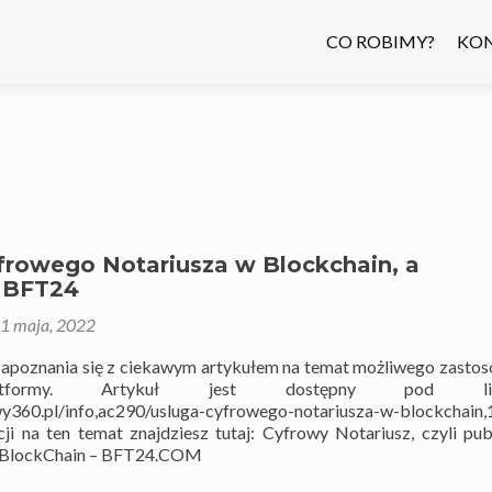
CO ROBIMY?
KO
frowego Notariusza w Blockchain, a
 BFT24
1 maja, 2022
apoznania się z ciekawym artykułem na temat możliwego zasto
atformy. Artykuł jest dostępny pod link
wy360.pl/info,ac290/usluga-cyfrowego-notariusza-w-blockchain
ji na ten temat znajdziesz tutaj: Cyfrowy Notariusz, czyli pub
BlockChain – BFT24.COM