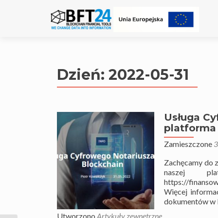
Dzień:
2022-05-31
Usługa Cy
platforma
Zamieszczone
3
Zachęcamy do z
naszej pl
https://finanso
Więcej informac
dokumentów w 
Utworzono
Artykuły zewnętrzne