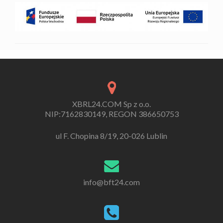
XBRL24.COM Sp z o.o.
NIP:7162830149, REGON 386650753
ul F. Chopina 8/19, 20-026 Lublin
info@bft24.com